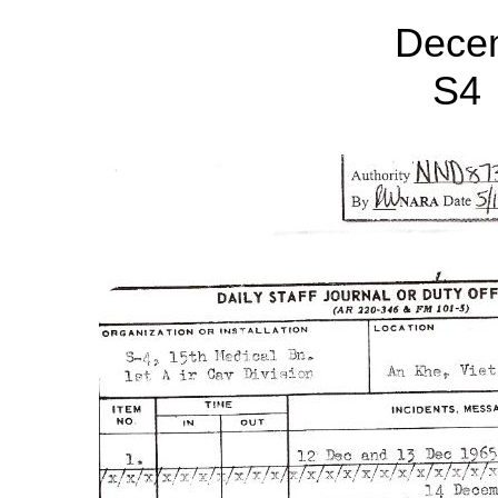
Dece
S4