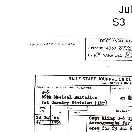
Ju
S3 