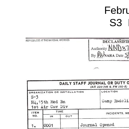
Febr
S3 